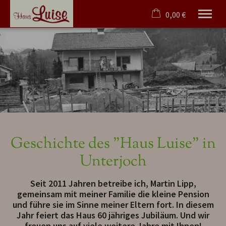
0,00 €
×
23. bis 30. August
Warenkorb ist leer
2 Erwachsene
Willkommen
Zimmer & Angebote
Genuss
Bad Hindelang Plus
Geschichte des "Haus Luise" in
Kontakt
Unterjoch
Blog
Seit 2011 Jahren betreibe ich, Martin Lipp,
Tel.
08324 7632
gemeinsam mit meiner Familie die kleine Pension
und führe sie im Sinne meiner Eltern fort. In diesem
Jahr feiert das Haus 60 jähriges Jubiläum. Und wir
freuen uns auf viele weitere Jahre mit Ihnen!