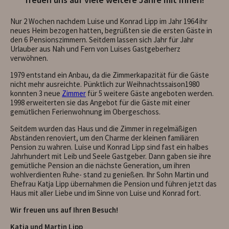
Nur 2 Wochen nachdem Luise und Konrad Lipp im Jahr 1964 ihr
neues Heim bezogen hatten, begrüßten sie die ersten Gäste in
den 6 Pensionszimmern. Seitdem lassen sich Jahr für Jahr
Urlauber aus Nah und Fern von Luises Gastgeberherz
verwöhnen.
1979 entstand ein Anbau, da die Zimmerkapazität für die Gäste
nicht mehr ausreichte. Pünktlich zur Weihnachtssaison1980
konnten 3 neue
Zimmer
für 5 weitere Gäste angeboten werden.
1998 erweiterten sie das Angebot für die Gäste mit einer
gemütlichen Ferienwohnung im Obergeschoss.
Seitdem wurden das Haus und die Zimmer in regelmäßigen
Abständen renoviert, um den Charme der kleinen familiären
Pension zu wahren. Luise und Konrad Lipp sind fast ein halbes
Jahrhundert mit Leib und Seele Gastgeber. Dann gaben sie ihre
gemütliche Pension an die nächste Generation, um ihren
wohlverdienten Ruhe- stand zu genießen. Ihr Sohn Martin und
Ehefrau Katja Lipp übernahmen die Pension und führen jetzt das
Haus mit aller Liebe und im Sinne von Luise und Konrad fort.
Wir freuen uns auf Ihren Besuch!
Katja und Martin Lipp