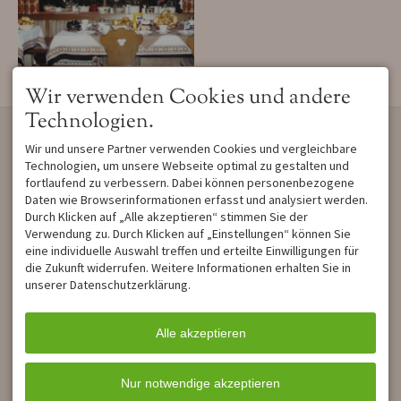
Wir verwenden Cookies und andere
Tagesraum 1985
Technologien.
KONTAKT
UNSER HAUS
Wir und unsere Partner verwenden Cookies und vergleichbare
Haus Luise
Haus Luise in Unterjoch bei
Technologien, um unsere Webseite optimal zu gestalten und
Martin Lipp
Bad Hindelang liegt in einem
Sonnenstraße 27
besonders ruhigen Seitental
fortlaufend zu verbessern. Dabei können personenbezogene
87541 Bad Hindelang /
der Allgäuer Berge. m
Daten wie Browserinformationen erfasst und analysiert werden.
Unterjoch
Sommer locken
Durch Klicken auf „Alle akzeptieren“ stimmen Sie der
DEUTSCHLAND
wunderschöne
Verwendung zu. Durch Klicken auf „Einstellungen“ können Sie
Tel.
+49 8324 7632
Wanderwege, im Winter
eine individuelle Auswahl treffen und erteilte Einwilligungen für
Mobil
+49 151 432 243 77
Loipen und Skilifte und
die Zukunft widerrufen. Weitere Informationen erhalten Sie in
info@haus-luise-
immer mit dabei: unzählige
unserer Datenschutzerklärung.
unterjoch.de
Gratisleistungen!
LINKS:
Alle akzeptieren
Werde Fan auf Facebook
Bewertungen auf
Holidaycheck
Nur notwendige akzeptieren
Unsere Bildergalerie