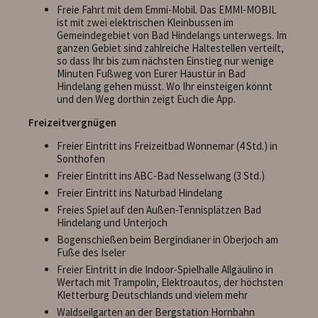
Freie Fahrt mit dem Emmi-Mobil. Das EMMI-MOBIL
ist mit zwei elektrischen Kleinbussen im
Gemeindegebiet von Bad Hindelangs unterwegs. Im
ganzen Gebiet sind zahlreiche Haltestellen verteilt,
so dass Ihr bis zum nächsten Einstieg nur wenige
Minuten Fußweg von Eurer Haustür in Bad
Hindelang gehen müsst. Wo Ihr einsteigen könnt
und den Weg dorthin zeigt Euch die App.
Freizeitvergnügen
Freier Eintritt ins Freizeitbad Wonnemar (4 Std.) in
Sonthofen
Freier Eintritt ins ABC-Bad Nesselwang (3 Std.)
Freier Eintritt ins Naturbad Hindelang
Freies Spiel auf den Außen-Tennisplätzen Bad
Hindelang und Unterjoch
Bogenschießen beim Bergindianer in Oberjoch am
Fuße des Iseler
Freier Eintritt in die Indoor-Spielhalle Allgäulino in
Wertach mit Trampolin, Elektroautos, der höchsten
Kletterburg Deutschlands und vielem mehr
Waldseilgarten an der Bergstation Hornbahn