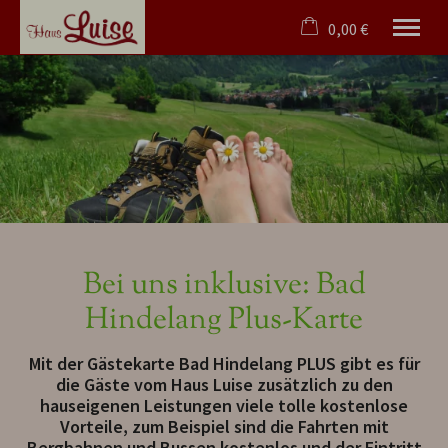
0,00 €
×
23. bis 30. August
Warenkorb ist leer
2 Erwachsene
Willkommen
Zimmer & Angebote
Genuss
Bad Hindelang Plus
Bei uns inklusive: Bad
Kontakt
Hindelang Plus-Karte
Blog
Mit der Gästekarte Bad Hindelang PLUS gibt es für
Tel.
08324 7632
die Gäste vom Haus Luise zusätzlich zu den
hauseigenen Leistungen viele tolle kostenlose
Vorteile, zum Beispiel sind die Fahrten mit
Bergbahnen und Bussen kostenlos und der Eintritt