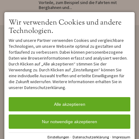
Vorteile, zum Beispiel sind die Fahrten mit
Bergbahnen und...
Wir verwenden Cookies und andere
Technologien.
KONTAKT
UNSER HAUS
Wir und unsere Partner verwenden Cookies und vergleichbare
Haus Luise
Haus Luise in Unterjoch bei
Martin Lipp
Bad Hindelang liegt in einem
Technologien, um unsere Webseite optimal zu gestalten und
Sonnenstraße 27
besonders ruhigen Seitental
fortlaufend zu verbessern. Dabei können personenbezogene
87541 Bad Hindelang /
der Allgäuer Berge. m
Daten wie Browserinformationen erfasst und analysiert werden.
Unterjoch
Sommer locken
Durch Klicken auf „Alle akzeptieren“ stimmen Sie der
DEUTSCHLAND
wunderschöne
Verwendung zu. Durch Klicken auf „Einstellungen“ können Sie
Tel.
+49 8324 7632
Wanderwege, im Winter
eine individuelle Auswahl treffen und erteilte Einwilligungen für
Mobil
+49 151 432 243 77
Loipen und Skilifte und
die Zukunft widerrufen. Weitere Informationen erhalten Sie in
info@haus-luise-
immer mit dabei: unzählige
unserer Datenschutzerklärung.
unterjoch.de
Gratisleistungen!
LINKS:
Alle akzeptieren
Werde Fan auf Facebook
Bewertungen auf
Holidaycheck
Nur notwendige akzeptieren
Unsere Bildergalerie
Einstellungen
·
Datenschutzerklärung
·
Impressum