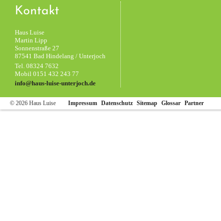
Kontakt
Haus Luise
Martin Lipp
Sonnenstraße 27
87541 Bad Hindelang / Unterjoch
Tel.
08324 7632
Mobil
0151 432 243 77
info@haus-luise-unterjoch.de
© 2026 Haus Luise
Impressum
Datenschutz
Sitemap
Glossar
Partner